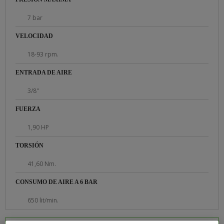
7 bar
VELOCIDAD
18-93 rpm.
ENTRADA DE AIRE
3/8''
FUERZA
1,90 HP
TORSIÓN
41,60 Nm.
CONSUMO DE AIRE A 6 BAR
650 lit/min.