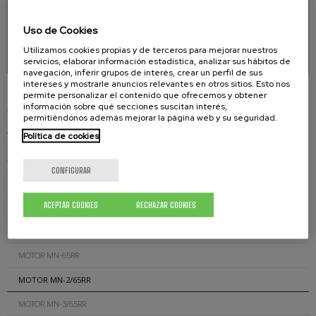
DESCARGAS RELACIONADAS
Uso de Cookies
Motor MN-2/65RR
0.17 Mb.
Utilizamos cookies propias y de terceros para mejorar nuestros
servicios, elaborar información estadística, analizar sus hábitos de
navegación, inferir grupos de interés, crear un perfil de sus
intereses y mostrarle anuncios relevantes en otros sitios. Esto nos
permite personalizar el contenido que ofrecemos y obtener
información sobre qué secciones suscitan interés,
AGITADORES NEUMÁTICOS
permitiéndonos además mejorar la página web y su seguridad.
CONJUNTO AGITADORES Y TRANSVASE
Política de cookies
MOTORES
CONFIGURAR
MOTOR MN-37
ACEPTAR COOKIES
RECHAZAR COOKIES
MOTOR MN-65
MOTOR MN-2/65
MOTOR MN-65RR
MOTOR MN-2/65RR
MOTOR MN-3/65RR