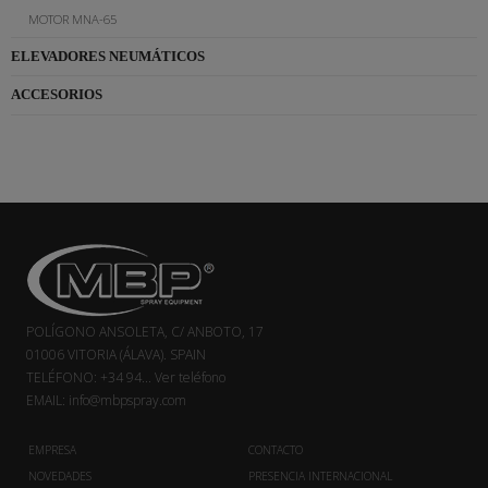
MOTOR MNA-65
ELEVADORES NEUMÁTICOS
ACCESORIOS
POLÍGONO ANSOLETA, C/ ANBOTO, 17
01006 VITORIA (ÁLAVA). SPAIN
TELÉFONO:
+34 94...
Ver teléfono
EMAIL:
info@mbpspray.com
EMPRESA
CONTACTO
NOVEDADES
PRESENCIA INTERNACIONAL