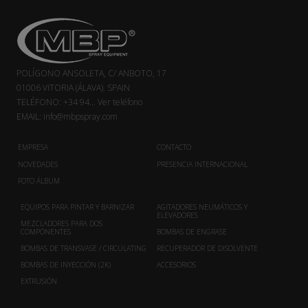
POLÍGONO ANSOLETA, C/ ANBOTO, 17
01006 VITORIA (ÁLAVA). SPAIN
TELÉFONO:
+34 94...
Ver teléfono
EMAIL:
info@mbpspray.com
EMPRESA
CONTACTO
NOVEDADES
PRESENCIA INTERNACIONAL
FOTO ÁLBUM
EQUIPOS PARA PINTAR Y BARNIZAR
AGITADORES NEUMÁTICOS Y
ELEVADORES
MEZCLADORES PARA DOS
COMPONENTES
BOMBAS DE ENGRASE
BOMBAS DE TRANSVASE / CIRCULATING
RECUPERADOR DE DISOLVENTE
BOMBAS DE INYECCIÓN (2K)
ACCESORIOS
EXTRUSIÓN