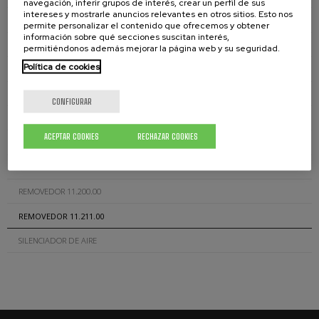
navegación, inferir grupos de interés, crear un perfil de sus
intereses y mostrarle anuncios relevantes en otros sitios. Esto nos
PALETA 7.112.00
permite personalizar el contenido que ofrecemos y obtener
información sobre qué secciones suscitan interés,
PALETA 7.113.00
permitiéndonos además mejorar la página web y su seguridad.
Política de cookies
MANGOS CAB.016
PALETA MN-65
CONFIGURAR
TAPA BIDÓN 7.401.00
ACEPTAR COOKIES
RECHAZAR COOKIES
TAPA DEPÓSITO 7.501.00
TAPA DEPÓSITO 7.502.00
REMOVEDOR 11.200.00
REMOVEDOR 11.211.00
SILENCIADOR DE AIRE