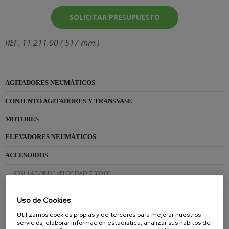
SOLICITAR PRESUPUESTO
REF. 11.211.00 ( 517 mm.)
AGITADORES NEUMÁTICOS
CONJUNTO AGITADORES Y TRANSVASE
MOTORES
ELEVADORES NEUMÁTICOS
ACCESORIOS
REGULADOR DE VELOCIDAD 7.300.00
REGULADOR DE VELOCIDAD 9.200.00
Uso de Cookies
AMARRE BIDÓN 11.800.00
Utilizamos cookies propias y de terceros para mejorar nuestros
servicios, elaborar información estadística, analizar sus hábitos de
AMARRE BIDÓN 7.800.00