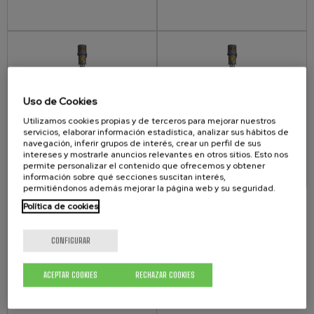
Uso de Cookies
Utilizamos cookies propias y de terceros para mejorar nuestros
servicios, elaborar información estadística, analizar sus hábitos de
BOMBA DE TRANSVASE BUD 5 BBL
BOMBA DE TRANSVASE TEL15 BBL
- BOMBAS DE TRANSVASE / CIRCULATING
- BOMBAS DE TRANSVASE / CIRCULATING
navegación, inferir grupos de interés, crear un perfil de sus
-
-
intereses y mostrarle anuncios relevantes en otros sitios. Esto nos
permite personalizar el contenido que ofrecemos y obtener
información sobre qué secciones suscitan interés,
permitiéndonos además mejorar la página web y su seguridad.
Política de cookies
CONFIGURAR
ACEPTAR COOKIES
RECHAZAR COOKIES
BOMBA DE TRANSVASE HD20
- BOMBAS DE TRANSVASE / CIRCULATING
-