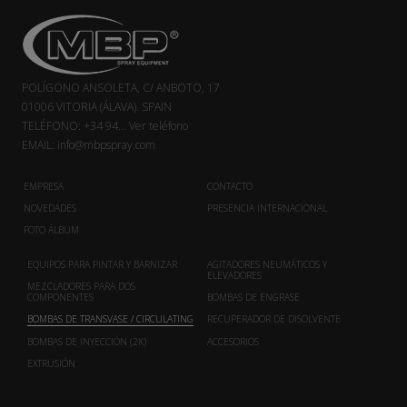
POLÍGONO ANSOLETA, C/ ANBOTO, 17
01006 VITORIA (ÁLAVA). SPAIN
TELÉFONO:
+34 94...
Ver teléfono
EMAIL:
info@mbpspray.com
EMPRESA
CONTACTO
NOVEDADES
PRESENCIA INTERNACIONAL
FOTO ÁLBUM
EQUIPOS PARA PINTAR Y BARNIZAR
AGITADORES NEUMÁTICOS Y
ELEVADORES
MEZCLADORES PARA DOS
COMPONENTES
BOMBAS DE ENGRASE
BOMBAS DE TRANSVASE / CIRCULATING
RECUPERADOR DE DISOLVENTE
BOMBAS DE INYECCIÓN (2K)
ACCESORIOS
EXTRUSIÓN