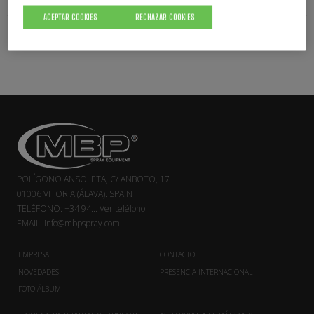
BOMBA DE ENGRASE BUD G50/200
ACEPTAR COOKIES
RECHAZAR COOKIES
BOMBA DE ENGRASE BUD G50/50
POLÍGONO ANSOLETA, C/ ANBOTO, 17
01006 VITORIA (ÁLAVA). SPAIN
TELÉFONO:
+34 94...
Ver teléfono
EMAIL:
info@mbpspray.com
EMPRESA
CONTACTO
NOVEDADES
PRESENCIA INTERNACIONAL
FOTO ÁLBUM