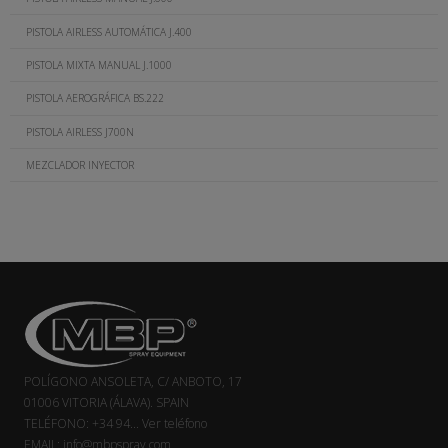
PISTOLA AIRLESS AUTOMÁTICA J.400
PISTOLA MIXTA MANUAL J.1000
PISTOLA AEROGRÁFICA BS.222
PISTOLA AIRLESS J700N
MEZCLADOR INYECTOR
POLÍGONO ANSOLETA, C/ ANBOTO, 17
01006 VITORIA (ÁLAVA). SPAIN
TELÉFONO:
+34 94...
Ver teléfono
EMAIL:
info@mbpspray.com