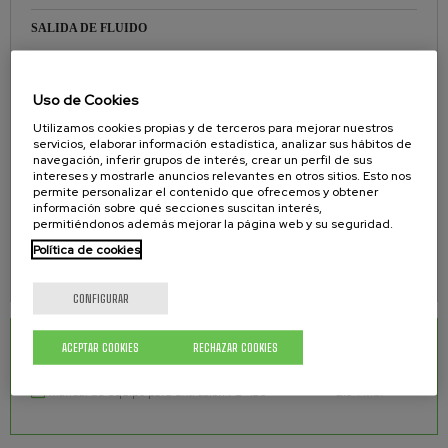
SALIDA DE FLUIDO
3/4''
Uso de Cookies
PESO
Utilizamos cookies propias y de terceros para mejorar nuestros
205 kgs.
servicios, elaborar información estadística, analizar sus hábitos de
navegación, inferir grupos de interés, crear un perfil de sus
EMPAQUETADURAS
intereses y mostrarle anuncios relevantes en otros sitios. Esto nos
permite personalizar el contenido que ofrecemos y obtener
información sobre qué secciones suscitan interés,
Teflón y polietileno
permitiéndonos además mejorar la página web y su seguridad.
JUNTAS DEL PLATO SEGUIDOR
Política de cookies
EPDM
CONFIGURAR
DESCARGAS RELACIONADAS
ACEPTAR COOKIES
RECHAZAR COOKIES
Manual de equipo para extrusión PS-450
2.04 Mb.