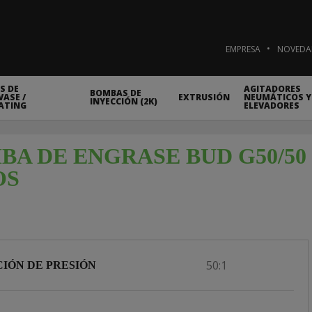
EMPRESA
NOVEDA
S DE
AGITADORES
BOMBAS DE
ASE /
EXTRUSIÓN
NEUMÁTICOS Y
INYECCIÓN (2K)
ATING
ELEVADORES
BA DE ENGRASE BUD G50/50 
OS
50:1
IÓN DE PRESIÓN