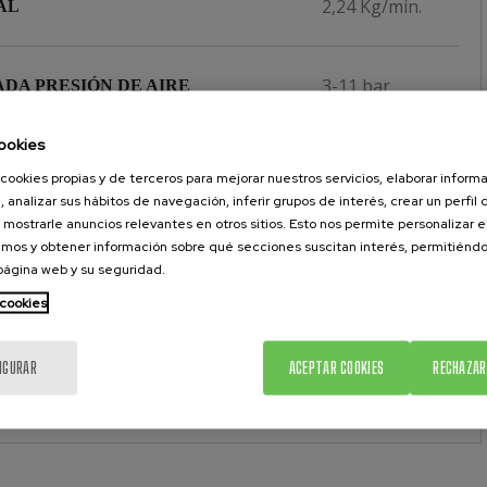
2,24 Kg/min.
AL
3-11 bar
DA PRESIÓN DE AIRE
ookies
3/8''
DA DE AIRE
cookies propias y de terceros para mejorar nuestros servicios, elaborar inform
, analizar sus hábitos de navegación, inferir grupos de interés, crear un perfil 
 mostrarle anuncios relevantes en otros sitios. Esto nos permite personalizar 
1/4''
A DE PRODUCTO
mos y obtener información sobre qué secciones suscitan interés, permitién
 página web y su seguridad.
 cookies
550 bar
ÓN MÁXIMA DE TRABAJO
IGURAR
ACEPTAR COOKIES
RECHAZAR
10 Kg