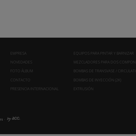
EMPRESA
EQUIPOS PARA PINTAR Y BARNIZAR
NOVEDADES
MEZCLADORES PARA DOS COMPON
FOTO ÁLBUM
BOMBAS DE TRANSVASE / CIRCULAT
CONTACTO
BOMBAS DE INYECCIÓN (2K)
PRESENCIA INTERNACIONAL
EXTRUSIÓN
es
·