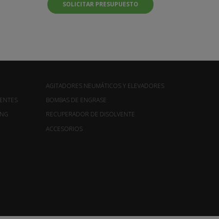
SOLICITAR PRESUPUESTO
AGITADORES NEUMÁTICOS Y ELEVADORES
ENTES
BOMBAS DE ENGRASE
ING
RECUPERADOR DE DISOLVENTE
ACCESORIOS