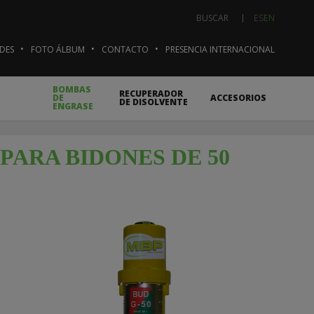
ES
EN
BUSCAR
DES
FOTO ÁLBUM
CONTACTO
PRESENCIA INTERNACIONAL
BOMBAS
RECUPERADOR
DE
ACCESORIOS
DE DISOLVENTE
ENGRASE
PARA BIDONES DE 50