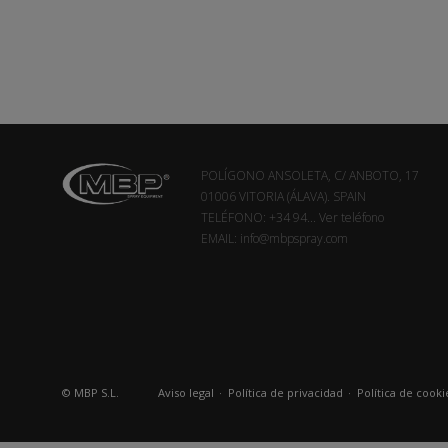
POLÍGONO ANSOLETA, C/ ANBOTO, 17
01006 VITORIA (ÁLAVA). SPAIN
TELÉFONO:
+34 94...
Ver teléfono
EMAIL:
info@mbpspray.com
© MBP S.L.
Aviso legal
·
Política de privacidad
·
Política de cooki