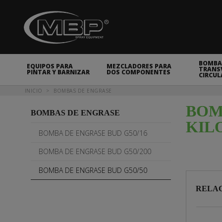
MBP Spray Equipment
BOMBA
EQUIPOS PARA
MEZCLADORES PARA
TRANSV
PINTAR Y BARNIZAR
DOS COMPONENTES
CIRCUL
Usted está aquí
INICIO
BOMBAS DE ENGRASE
BOM
BOMBAS DE ENGRASE
KIL
BOMBA DE ENGRASE BUD G50/16
BOMBA DE ENGRASE BUD G50/200
BOMBA DE ENGRASE BUD G50/50
RELAC