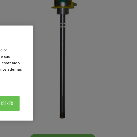
ación
de sus
el contenido
donos además
 COOKIES