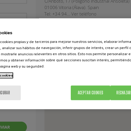
C/Anboto, 17 (Polígono Industrial Ansoleta)
01006
Vitoria
(
Álava
).
Spain
Tel:
+34 94...
Ver teléfono
Email:
info@m...
Ver e-mail
ookies
cookies propias y de terceros para mejorar nuestros servicios, elaborar inform
, analizar sus hábitos de navegación, inferir grupos de interés, crear un perfil 
 mostrarle anuncios relevantes en otros sitios. Esto nos permite personalizar 
mos y obtener información sobre qué secciones suscitan interés, permitién
 página web y su seguridad.
 cookies
IGURAR
ACEPTAR COOKIES
RECHAZAR
VIAR