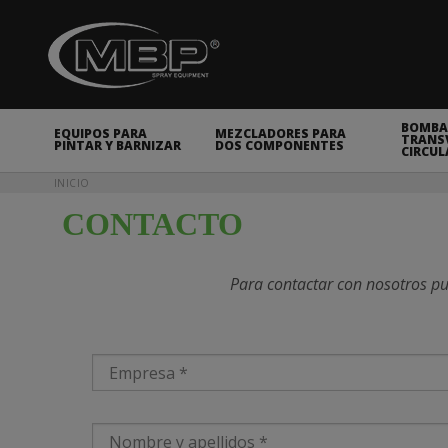
MBP Spray Equipment
BOMBA
EQUIPOS PARA
MEZCLADORES PARA
TRANSV
PINTAR Y BARNIZAR
DOS COMPONENTES
CIRCUL
Usted está aquí
INICIO
CONTACTO
Para contactar con nosotros pu
Empresa
*
Nombre y apellidos
*