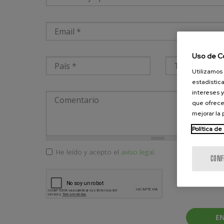
Email
*
Uso de C
País
*
Teléfono
*
Utilizamos 
estadística
intereses y
Comentario
que ofrece
mejorar la
Política de
Acepto
*
He leído y acepto el
aviso legal
.
CONF
EN