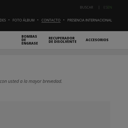
ES
EN
BUSCAR
DES
FOTO ÁLBUM
CONTACTO
PRESENCIA INTERNACIONAL
BOMBAS
RECUPERADOR
DE
ACCESORIOS
DE DISOLVENTE
ENGRASE
 con usted a la mayor brevedad.