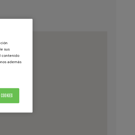
ación
de sus
el contenido
donos además
 COOKIES