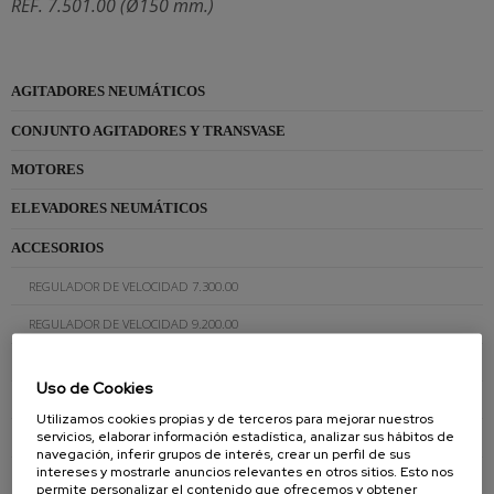
REF. 7.501.00 (Ø150 mm.)
AGITADORES NEUMÁTICOS
CONJUNTO AGITADORES Y TRANSVASE
MOTORES
ELEVADORES NEUMÁTICOS
ACCESORIOS
REGULADOR DE VELOCIDAD 7.300.00
REGULADOR DE VELOCIDAD 9.200.00
AMARRE BIDÓN 11.800.00
Uso de Cookies
AMARRE BIDÓN 7.800.00
Utilizamos cookies propias y de terceros para mejorar nuestros
servicios, elaborar información estadística, analizar sus hábitos de
PALETA 7.112.00
navegación, inferir grupos de interés, crear un perfil de sus
intereses y mostrarle anuncios relevantes en otros sitios. Esto nos
PALETA 7.113.00
permite personalizar el contenido que ofrecemos y obtener