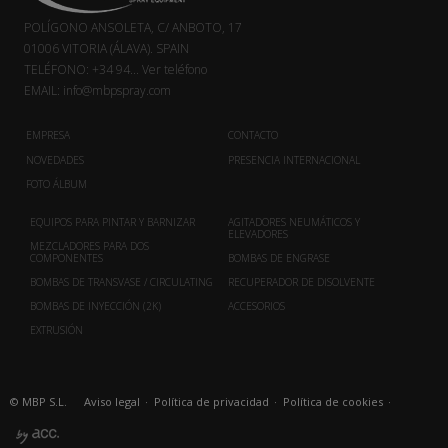
POLÍGONO ANSOLETA, C/ ANBOTO, 17
01006 VITORIA (ÁLAVA). SPAIN
TELÉFONO:
+34 94...
Ver teléfono
EMAIL:
info@mbpspray.com
EMPRESA
CONTACTO
NOVEDADES
PRESENCIA INTERNACIONAL
FOTO ÁLBUM
EQUIPOS PARA PINTAR Y BARNIZAR
AGITADORES NEUMÁTICOS Y
ELEVADORES
MEZCLADORES PARA DOS
COMPONENTES
BOMBAS DE ENGRASE
BOMBAS DE TRANSVASE / CIRCULATING
RECUPERADOR DE DISOLVENTE
BOMBAS DE INYECCIÓN (2K)
ACCESORIOS
EXTRUSIÓN
© MBP S.L.
Aviso legal
·
Política de privacidad
·
Política de cookies
·