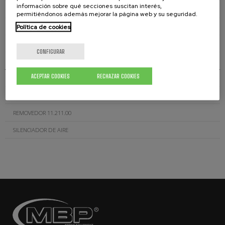
información sobre qué secciones suscitan interés,
MANGOS CAB.016
permitiéndonos además mejorar la página web y su seguridad.
PALETA MN-65
Política de cookies
TAPA BIDÓN 7.401.00
CONFIGURAR
TAPA DEPÓSITO 7.501.00
ACEPTAR COOKIES
RECHAZAR COOKIES
TAPA DEPÓSITO 7.502.00
REMOVEDOR 11.200.00
REMOVEDOR 11.211.00
SILENCIADOR DE AIRE