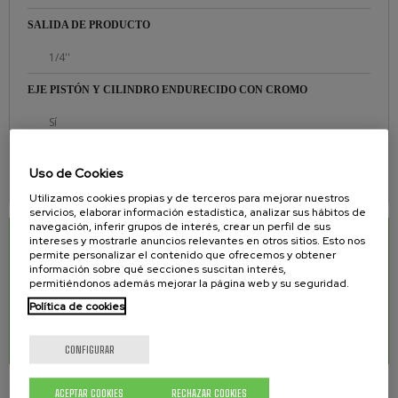
SALIDA DE PRODUCTO
1/4''
EJE PISTÓN Y CILINDRO ENDURECIDO CON CROMO
Sí
ASIENTOS FABRICADOS EN CARBURO DE TUNGSTENO
Uso de Cookies
Sí
Utilizamos cookies propias y de terceros para mejorar nuestros
servicios, elaborar información estadística, analizar sus hábitos de
navegación, inferir grupos de interés, crear un perfil de sus
intereses y mostrarle anuncios relevantes en otros sitios. Esto nos
DESCARGAS RELACIONADAS
permite personalizar el contenido que ofrecemos y obtener
información sobre qué secciones suscitan interés,
Manual de equipo para pintar Airless WR-320
0.99 Mb.
permitiéndonos además mejorar la página web y su seguridad.
Política de cookies
Manual de equipo para pintar Airless Inox WR-
0.99 Mb.
320
CONFIGURAR
ACEPTAR COOKIES
RECHAZAR COOKIES