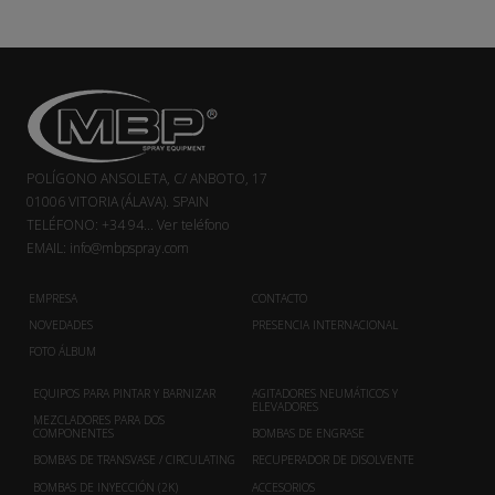
POLÍGONO ANSOLETA, C/ ANBOTO, 17
01006 VITORIA (ÁLAVA). SPAIN
TELÉFONO:
+34 94...
Ver teléfono
EMAIL:
info@mbpspray.com
EMPRESA
CONTACTO
NOVEDADES
PRESENCIA INTERNACIONAL
FOTO ÁLBUM
EQUIPOS PARA PINTAR Y BARNIZAR
AGITADORES NEUMÁTICOS Y
ELEVADORES
MEZCLADORES PARA DOS
COMPONENTES
BOMBAS DE ENGRASE
BOMBAS DE TRANSVASE / CIRCULATING
RECUPERADOR DE DISOLVENTE
BOMBAS DE INYECCIÓN (2K)
ACCESORIOS