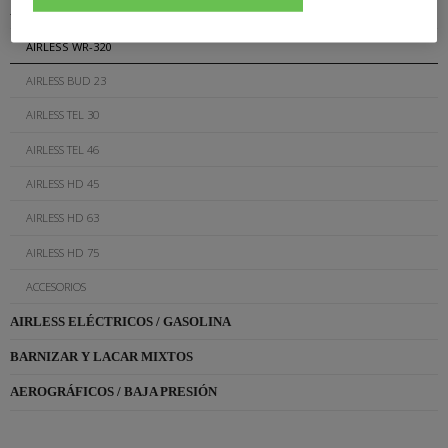
AIRLESS NEUMÁTICA
AIRLESS WR-320
AIRLESS BUD 23
AIRLESS TEL 30
AIRLESS TEL 46
AIRLESS HD 45
AIRLESS HD 63
AIRLESS HD 75
ACCESORIOS
AIRLESS ELÉCTRICOS / GASOLINA
BARNIZAR Y LACAR MIXTOS
AEROGRÁFICOS / BAJA PRESIÓN